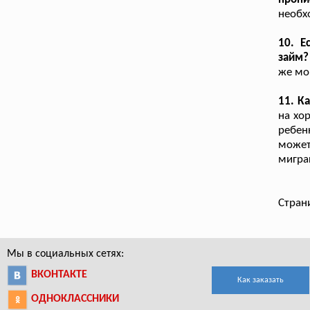
необх
10. Е
займ?
же мо
11. К
на хо
ребен
может
мигра
Стран
Мы в социальных сетях:
ВКОНТАКТЕ
Как заказать
ОДНОКЛАССНИКИ