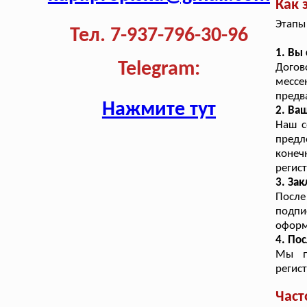
Как 
Этапы
Тел. 7-937-796-30-96
1. Вы
Telegram:
Дого
месс
предв
Нажмите тут
2. Ва
Наш с
предл
конеч
регис
3. За
Посл
подпи
оформ
4. По
Мы п
регис
Част