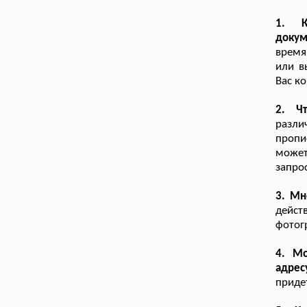
1. К
докум
время
или в
Вас к
2. Ч
разли
пропи
может
запро
3. Мн
дейс
фотог
4. М
адрес
приде