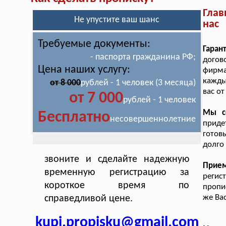
Глав
Не упустите ваш шанс
нас
Требуемые документы:
Гаран
- паспорта гражданина РФ;
догов
Цена наших услугу:
фирма
кажды
от 8 000
рублей - 1 человек (3 месяца)
вас от
от 7 000
рублей - 1 человек
Мы с
Бесплатно
несовершеннолетние
приде
готов
долго 
звоните и сделайте надежную
Прие
временную регистрацию за
регис
короткое время по
пропи
же Ва
справедливой цене.
kupi.propisku@gmail.com