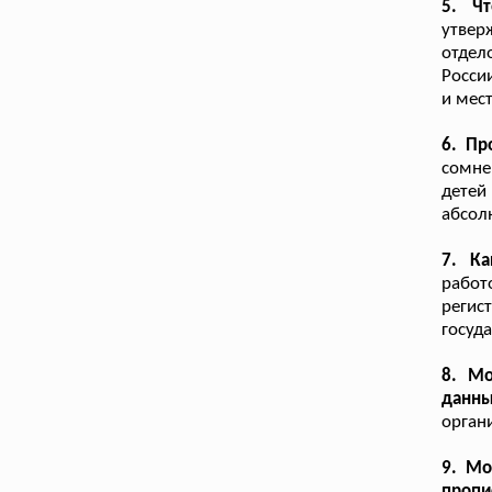
5. Ч
утве
отдел
Росси
и мест
6. Пр
сомне
детей
абсол
7. К
работ
регис
госуд
8. Мо
данн
орган
9. Мо
пропи